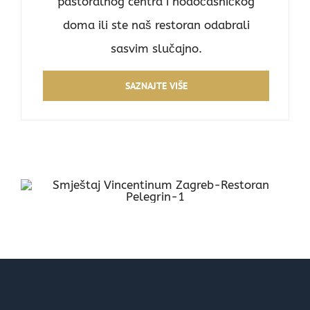
pastoralnog centra i hodočasničkog
doma ili ste naš restoran odabrali
sasvim slučajno.
SAZNAJTE VIŠE