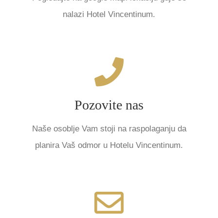
nalazi Hotel Vincentinum.
POZOVITE NAS !
Tel.: +385 1 4678 793
Pozovite nas
KLIKNITE ZA POZIV
Naše osoblje Vam stoji na raspolaganju da
planira Vaš odmor u Hotelu Vincentinum.
OČEKUJEMO VAŠU PORUKU
Email: info@vincentinum-zagreb.com