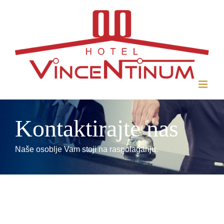
Skip
to
content
Kontaktirajte nas
Naše osoblje Vam stoji na raspolaganju.