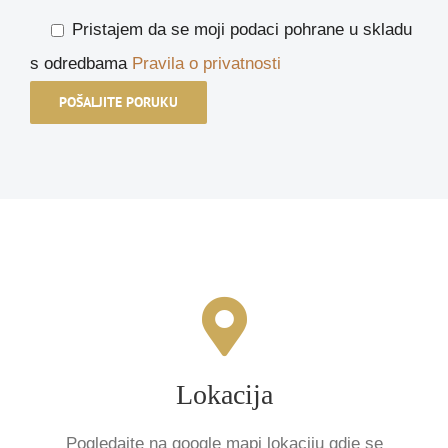
Pristajem da se moji podaci pohrane u skladu
s odredbama
Pravila o privatnosti
ADRESA
Vrapčanska 114, 10000 Zagreb, Hrvatska
Lokacija
POGLEDAJTE KARTU
Pogledajte na google mapi lokaciju gdje se