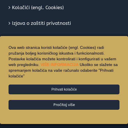
Kolačići (engl. Cookies)
Izjava o zaštiti privatnosti
Ova web stranica koristi kolačiće (engl. Cookies) radi
pružanja boljeg korisničkog iskustva i funkcionalnosti.
Postavke kolačića možete kontrolirati i konfigurirati u vašem
web pregledniku.
VIŠE INFORMACIJA
Ukoliko se slažete sa
spremanjem kolačića na vaše računalo odaberite "Prihvati
kolačiće"
Prihvati kolačiće
© Copyright 2015 -
2026 | Hotel Vincentinum
Zagreb
| All Rights Reserved.
Pročitaj više
Facebook