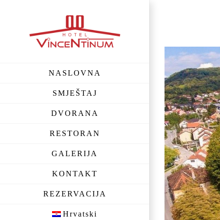
Skip
to
content
View
Larger
NASLOVNA
Image
SMJEŠTAJ
DVORANA
RESTORAN
GALERIJA
KONTAKT
REZERVACIJA
Hrvatski