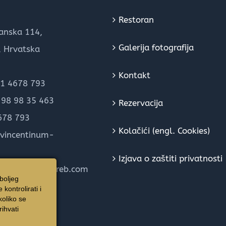
Restoran
anska 114,
Galerija fotografija
, Hrvatska
Kontakt
1 4678 793
98 98 35 463
Rezervacija
678 793
Kolačići (engl. Cookies)
vincentinum-
Izjava o zaštiti privatnosti
centinum-zagreb.com
boljeg
kontrolirati i
oliko se
ihvati