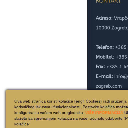
KONTAKT
Adresa:
Vrapč
10000 Zagreb
Telefon:
+385 
Mobitel:
+385 
Fax:
+385 1 4
E-mail:
info@
zagreb.com
Web:
www.vin
Ova web stranica koristi kolačiće (engl. Cookies) radi pružanja 
korisničkog iskustva i funkcionalnosti. Postavke kolačića možete 
konfigurirati u vašem web pregledniku.
VIŠE INFORMACIJA
Uk
slažete sa spremanjem kolačića na vaše računalo odaberite "Pr
kolačiće"