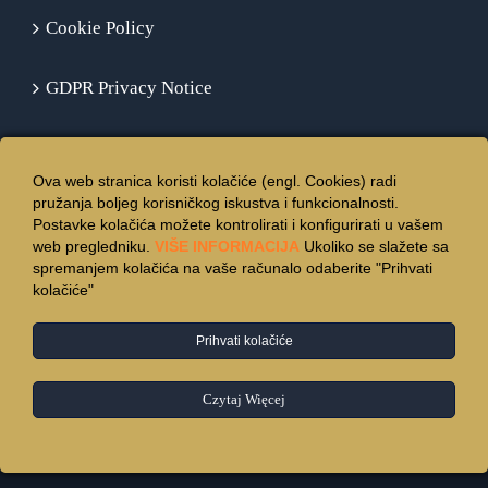
Cookie Policy
GDPR Privacy Notice
Ova web stranica koristi kolačiće (engl. Cookies) radi
pružanja boljeg korisničkog iskustva i funkcionalnosti.
Postavke kolačića možete kontrolirati i konfigurirati u vašem
web pregledniku.
VIŠE INFORMACIJA
Ukoliko se slažete sa
spremanjem kolačića na vaše računalo odaberite "Prihvati
kolačiće"
Prihvati kolačiće
© Copyright 2015 -
2026 | Hotel Vincentinum
Zagreb
| All Rights
Reserved.
Czytaj Więcej
Facebook