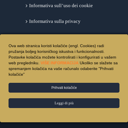
Informativa sull’uso dei cookie
Informativa sulla privacy
Ova web stranica koristi kolačiće (engl. Cookies) radi
pružanja boljeg korisničkog iskustva i funkcionalnosti.
Postavke kolačića možete kontrolirati i konfigurirati u vašem
web pregledniku.
VIŠE INFORMACIJA
Ukoliko se slažete sa
spremanjem kolačića na vaše računalo odaberite "Prihvati
kolačiće"
Prihvati kolačiće
© Copyright 2015 -
2026 | Hotel Vincentinum
Zagreb
| All Rights
Reserved.
Leggi di più
Facebook