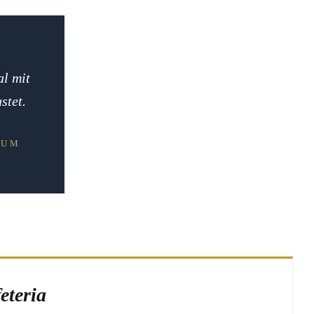
al mit
stet.
NUM
eteria